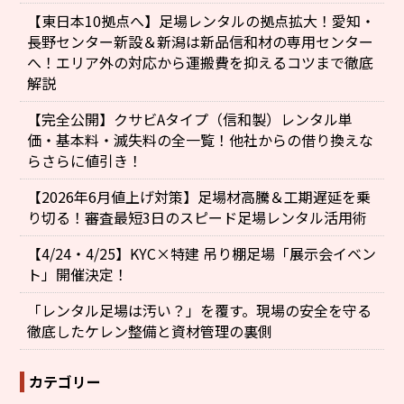
【東日本10拠点へ】足場レンタルの拠点拡大！愛知・
長野センター新設＆新潟は新品信和材の専用センター
へ！エリア外の対応から運搬費を抑えるコツまで徹底
解説
【完全公開】クサビAタイプ（信和製）レンタル単
価・基本料・滅失料の全一覧！他社からの借り換えな
らさらに値引き！
【2026年6月値上げ対策】足場材高騰＆工期遅延を乗
り切る！審査最短3日のスピード足場レンタル活用術
【4/24・4/25】KYC×特建 吊り棚足場「展示会イベン
ト」開催決定！
「レンタル足場は汚い？」を覆す。現場の安全を守る
徹底したケレン整備と資材管理の裏側
カテゴリー