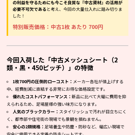
の利益を守るためにも今こそ良質な『中古資材』の活用が
必要不可欠である
と考え、今回の大量仕入れに踏み切りま
した！
特別販売価格：中古1枚 あたり 700円
今回入荷した「中古メッシュシート（2
類・黒・450ピッチ）」の特徴
1枚700円の圧倒的ローコスト：
メーカー各社が値上げする
中、経費削減に直結する非常にお得な価格設定です。
優れたコストパフォーマンス：
新品に比べて大幅に費用を抑
えられるため、足場屋様の強い味方になります。
人気のブラックカラー：
スタイリッシュで汚れが目立ちにく
く、都市部や住宅街の現場でも景観を損ねません。
安心の2類規格：
足場養生や防塵・防砂など、幅広い現場で
安全に使用できる定番の防炎シートです。