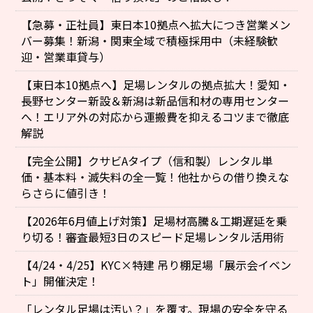
【急募・正社員】東日本10拠点へ拡大につき営業メン
バー募集！新潟・関東全域で積極採用中（未経験歓
迎・営業車貸与）
【東日本10拠点へ】足場レンタルの拠点拡大！愛知・
長野センター新設＆新潟は新品信和材の専用センター
へ！エリア外の対応から運搬費を抑えるコツまで徹底
解説
【完全公開】クサビAタイプ（信和製）レンタル単
価・基本料・滅失料の全一覧！他社からの借り換えな
らさらに値引き！
【2026年6月値上げ対策】足場材高騰＆工期遅延を乗
り切る！審査最短3日のスピード足場レンタル活用術
【4/24・4/25】KYC×特建 吊り棚足場「展示会イベン
ト」開催決定！
「レンタル足場は汚い？」を覆す。現場の安全を守る