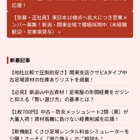
応援！
【急募・正社員】東日本10拠点へ拡大につき営業メ
ンバー募集！新潟・関東全域で積極採用中（未経験
歓迎・営業車貸与） »
新着記事
【他社比較で圧倒的安さ】関東支店クサビAタイプ中
古足場資材の在庫ありリストを掲載！
【必見】新品vs中古資材！足場屋の年間経費をガツン
と抑える「賢い選び方」の基準とは？
【1枚700円】中古・防炎メッシュシート2類（黒）が
大量入荷！資材高騰に負けない経費削減を応援！
【新機能】くさび足場レンタル料金シミュレーターを
公開！さっそく「借り換え」のご相談も！