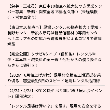
【急募・正社員】東日本10拠点へ拡大につき営業メン
バー募集！新潟・関東全域で積極採用中（未経験歓
迎・営業車貸与）
【東日本10拠点へ】足場レンタルの拠点拡大！愛知・
長野センター新設＆新潟は新品信和材の専用センター
へ！エリア外の対応から運搬費を抑えるコツまで徹底
解説
【完全公開】クサビAタイプ（信和製）レンタル単
価・基本料・滅失料の全一覧！他社からの借り換えな
らさらに値引き！
【2026年6月値上げ対策】足場材高騰＆工期遅延を乗
り切る！審査最短3日のスピード足場レンタル活用術
【4/24・4/25】KYC×特建 吊り棚足場「展示会イベン
ト」開催決定！
「レンタル足場は汚い？」を覆す。現場の安全を守る