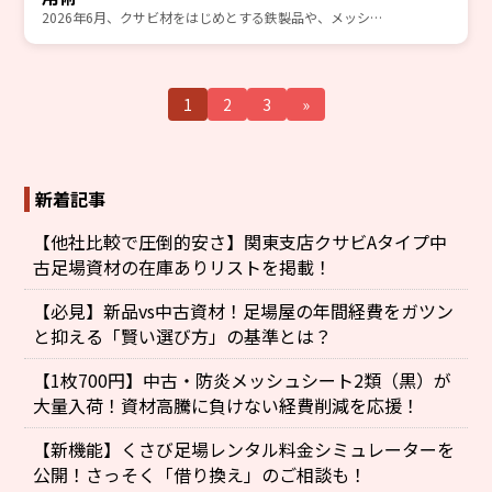
2026年6月、クサビ材をはじめとする鉄製品や、メッシ…
1
2
3
»
新着記事
【他社比較で圧倒的安さ】関東支店クサビAタイプ中
古足場資材の在庫ありリストを掲載！
【必見】新品vs中古資材！足場屋の年間経費をガツン
と抑える「賢い選び方」の基準とは？
【1枚700円】中古・防炎メッシュシート2類（黒）が
大量入荷！資材高騰に負けない経費削減を応援！
【新機能】くさび足場レンタル料金シミュレーターを
公開！さっそく「借り換え」のご相談も！